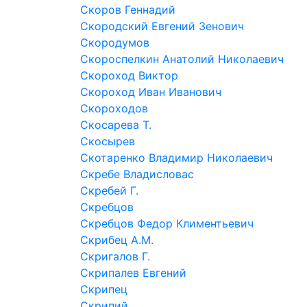
Скоров Геннадий
Скородский Евгений Зенович
Скородумов
Скороспелкин Анатолий Николаевич
Скороход Виктор
Скороход Иван Иванович
Скороходов
Скосарева Т.
Скосырев
Скотаренко Владимир Николаевич
Скребе Владисловас
Скребей Г.
Скребцов
Скребцов Федор Климентьевич
Скрибец А.М.
Скригалов Г.
Скрипалев Евгений
Скрипец
Скрипий