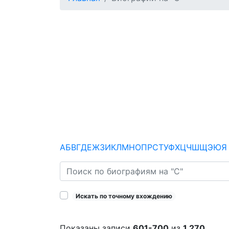
А
Б
В
Г
Д
Е
Ж
З
И
К
Л
М
Н
О
П
Р
С
Т
У
Ф
Х
Ц
Ч
Ш
Щ
Э
Ю
Я
Искать по точному вхождению
Показаны записи
601-700
из
1 270
.