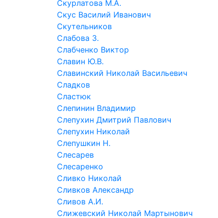
Скурлатова М.А.
Скус Василий Иванович
Скутельников
Слабова З.
Слабченко Виктор
Славин Ю.В.
Славинский Николай Васильевич
Сладков
Сластюк
Слепинин Владимир
Слепухин Дмитрий Павлович
Слепухин Николай
Слепушкин Н.
Слесарев
Слесаренко
Сливко Николай
Сливков Александр
Сливов А.И.
Слижевский Николай Мартынович