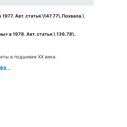
977. Авт. статья.\147.77\.Похвала.\
» в 1978. Авт. статья.\ 136.78\.
зеты в подшивке ХХ века.
83...