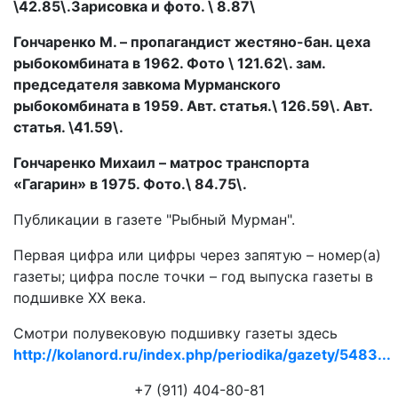
\42.85\.Зарисовка и фото. \ 8.87\
Гончаренко М. – пропагандист жестяно-бан. цеха
рыбокомбината в 1962. Фото \ 121.62\. зам.
председателя завкома Мурманского
рыбокомбината в 1959. Авт. статья.\ 126.59\. Авт.
статья. \41.59\.
Гончаренко Михаил – матрос транспорта
«Гагарин» в 1975. Фото.\ 84.75\.
Публикации в газете "Рыбный Мурман".
Первая цифра или цифры через запятую – номер(а)
газеты; цифра после точки – год выпуска газеты в
подшивке ХХ века.
Смотри полувековую подшивку газеты здесь
http://kolanord.ru/index.php/periodika/gazety/5483...
+7 (911) 404-80-81