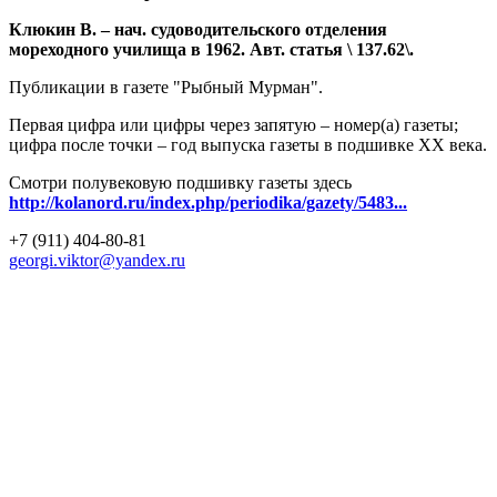
Клюкин В. – нач. судоводительского отделения
мореходного училища в 1962. Авт. статья \ 137.62\.
Публикации в газете "Рыбный Мурман".
Первая цифра или цифры через запятую – номер(а) газеты;
цифра после точки – год выпуска газеты в подшивке ХХ века.
Смотри полувековую подшивку газеты здесь
http://kolanord.ru/index.php/periodika/gazety/5483...
+7 (911) 404-80-81
georgi.viktor@yandex.ru