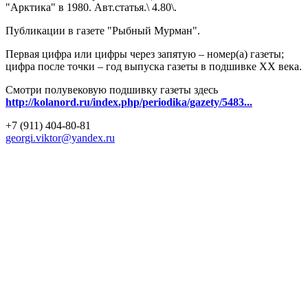
"Арктика" в 1980. Авт.статья.\ 4.80\.
Публикации в газете "Рыбный Мурман".
Первая цифра или цифры через запятую – номер(а) газеты;
цифра после точки – год выпуска газеты в подшивке ХХ века.
Смотри полувековую подшивку газеты здесь
http://kolanord.ru/index.php/periodika/gazety/5483...
+7 (911) 404-80-81
georgi.viktor@yandex.ru