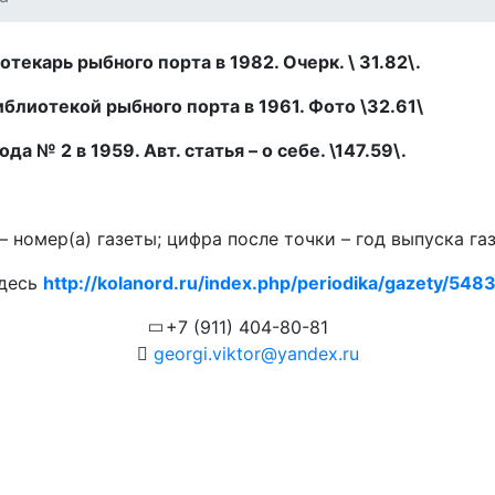
екарь рыбного порта в 1982. Очерк. \ 31.82\.
блиотекой рыбного порта в 1961. Фото \32.61\
а № 2 в 1959. Авт. статья – о себе. \147.59\.
 номер(а) газеты; цифра после точки – год выпуска га
здесь
http://kolanord.ru/index.php/periodika/gazety/5483.
+7 (911) 404-80-81
georgi.viktor@yandex.ru