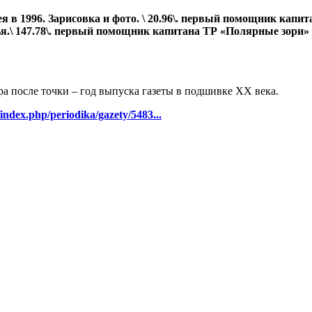
в 1996. Зарисовка и фото. \ 20.96\. первый помощник капита
.\ 147.78\. первый помощник капитана ТР «Полярные зори» в
ра после точки – год выпуска газеты в подшивке ХХ века.
/index.php/periodika/gazety/5483...