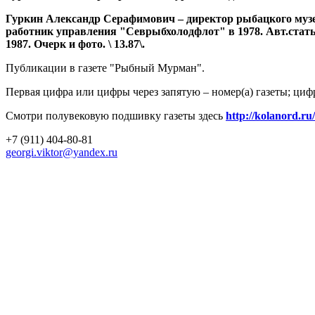
Гуркин Александр Серафимович – директор рыбацкого музея 
работник управления "Севрыбхолодфлот" в 1978. Авт.статья
1987. Очерк и фото. \ 13.87\.
Публикации в газете "Рыбный Мурман".
Первая цифра или цифры через запятую – номер(а) газеты; циф
Смотри полувековую подшивку газеты здесь
http://kolanord.ru
+7 (911) 404-80-81
georgi.viktor@yandex.ru