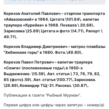
Корехов Анатолий Павлович – старпом транспорта
«Айвазовский» в 1964. Цитата \101.64\. капитан
траулера «Курейка» в 1968. Похвала \ 20.68\.
Зарисовка \25.69\ Цитата и фото \14.71\. Рапорт \
49.71\.
Корехов Владимир Дмитриевич – матрос плавбазы
"Хибинские горы" в 1980. Фото.\49.80\.
Корехов Павел Петрович – капитан траулера
«Семга» \послевоенные годы\ в 1950-х
Выдвижение. \15.59\. Авт. статья.\ 73, 76, 79, 82,
85 (фото).59\. Авт. статья \100.77\.Зарисовка.
\26.86\.Командир ТЩ-31. Рассказ. \30.87\.
Публикации в газете "Рыбный Мурман".
Первая цифра или цифры через запятую – номер(а)