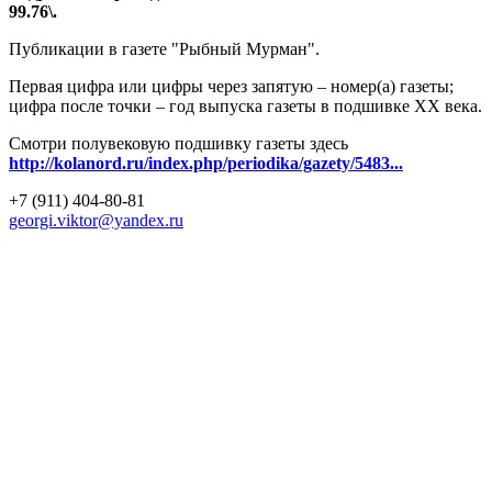
99.76\.
Публикации в газете "Рыбный Мурман".
Первая цифра или цифры через запятую – номер(а) газеты;
цифра после точки – год выпуска газеты в подшивке ХХ века.
Смотри полувековую подшивку газеты здесь
http://kolanord.ru/index.php/periodika/gazety/5483...
+7 (911) 404-80-81
georgi.viktor@yandex.ru