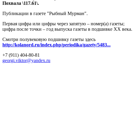
Похвала \117.61\.
Публикации в газете "Рыбный Мурман".
Первая цифра или цифры через запятую – номер(а) газеты;
цифра после точки – год выпуска газеты в подшивке ХХ века.
Смотри полувековую подшивку газеты здесь
http://kolanord.ru/index.php/periodika/gazety/5483...
+7 (911) 404-80-81
georgi.viktor@yandex.ru