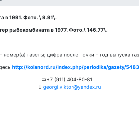
в 1991. Фото. \ 9.91\.
ер рыбокомбината в 1977. Фото.\ 146.77\.
 номер(а) газеты; цифра после точки – год выпуска га
здесь
http://kolanord.ru/index.php/periodika/gazety/5483.
+7 (911) 404-80-81
georgi.viktor@yandex.ru