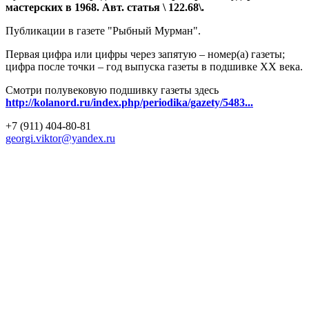
мастерских в 1968. Авт. статья \ 122.68\.
Публикации в газете "Рыбный Мурман".
Первая цифра или цифры через запятую – номер(а) газеты;
цифра после точки – год выпуска газеты в подшивке ХХ века.
Смотри полувековую подшивку газеты здесь
http://kolanord.ru/index.php/periodika/gazety/5483...
+7 (911) 404-80-81
georgi.viktor@yandex.ru