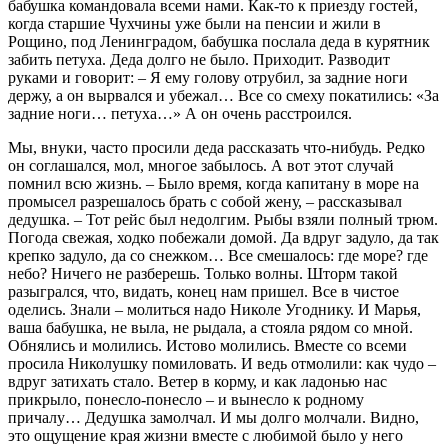
бабушка командовала всеми нами. Как-то к приезду гостей,
когда старшие Чухчины уже были на пенсии и жили в
Рощино, под Ленинградом, бабушка послала деда в курятник
забить петуха. Деда долго не было. Приходит. Разводит
руками и говорит: – Я ему голову отрубил, за задние ноги
держу, а он вырвался и убежал… Все со смеху покатились: «За
задние ноги… петуха…» А он очень расстроился.
Мы, внуки, часто просили деда рассказать что-нибудь. Редко
он соглашался, мол, многое забылось. А вот этот случай
помнил всю жизнь. – Было время, когда капитану в море на
промысел разрешалось брать с собой жену, – рассказывал
дедушка. – Тот рейс был недолгим. Рыбы взяли полный трюм.
Погода свежая, ходко побежали домой. Да вдруг задуло, да так
крепко задуло, да со снежком… Все смешалось: где море? где
небо? Ничего не разберешь. Только волны. Шторм такой
разыгрался, что, видать, конец нам пришел. Все в чистое
оделись. Знали – молиться надо Николе Угоднику. И Марья,
ваша бабушка, не выла, не рыдала, а стояла рядом со мной.
Обнялись и молились. Истово молились. Вместе со всеми
просила Николушку помиловать. И ведь отмолили: как чудо –
вдруг затихать стало. Ветер в корму, и как ладонью нас
прикрыло, понесло-понесло – и вынесло к родному
причалу… Дедушка замолчал. И мы долго молчали. Видно,
это ощущение края жизни вместе с любимой было у него