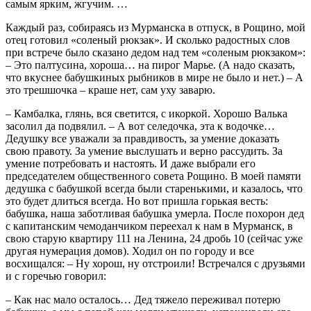
самым ярким, жгучим. …
Каждый раз, собираясь из Мурманска в отпуск, в Рощино, мой
отец готовил «соленый рюкзак». И сколько радостных слов
при встрече было сказано дедом над тем «соленым рюкзаком»:
– Это палтусина, хороша… на пирог Марье. (А надо сказать,
что вкуснее бабушкиных рыбников в мире не было и нет.) – А
это трешшочка – краше нет, сам уху заварю.
– Камбалка, глянь, вся светится, с икоркой. Хорошо Валька
засолил да подвялил. – А вот селедочка, эта к водочке…
Дедушку все уважали за правдивость, за умение доказать
свою правоту. За умение выслушать и верно рассудить. За
умение потребовать и настоять. И даже выбрали его
председателем общественного совета Рощино. В моей памяти
дедушка с бабушкой всегда были старенькими, и казалось, что
это будет длиться всегда. Но вот пришла горькая весть:
бабушка, наша заботливая бабушка умерла. После похорон дед
с капитанским чемоданчиком переехал к нам в Мурманск, в
свою старую квартиру 111 на Ленина, 24 дробь 10 (сейчас уже
другая нумерация домов). Ходил он по городу и все
восхищался: – Ну хорош, ну отстроили! Встречался с друзьями
и с горечью говорил:
– Как нас мало осталось… Дед тяжело переживал потерю