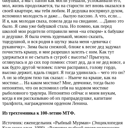
бабушки, а мы с папой как могли утешали, успокаивали его,
мол, жизнь продолжается, ты на старости лет вновь оказался в
своей квартире, мы тебя любим. И дедушка воспрянул духом,
вспомнил молодость и даже… былую пассию. А что, если…
И я, как молодая сваха, повела деда на свидание. …Давно это
было. Я сама уже бабушкой стала. Но помню, как перед
школой мои родители отправили меня «на откорм» к бабушке
и дедушке. Я была очень худенькой, можно сказать,
тщедушной, и вся родня в шутку звала меня «девичка с
рукавичку». Зима была снежной, ближе к весне дед задумал
почистить крышу, и мне разрешил залезть с ним. Как тут
удержаться и не съехать в сугроб с высоты? Прыгнула,
оглянулась и до сих пор помню: стоит дед, да и не дед вовсе, а
как будто другой человек: плечи расправил, голову гордо,
высоко держит, вдаль глядит. Я тогда удивилась – чего это он?
А он за обедом тихо так сказал: – Нынче на крыше, как на
мостике… На каком мостике? Мне, девчонке, тогда было
непонятно, что он вспомнил себя на ходовом мостике
рыболовного траулера. Непонятно сейчас и моим внукам,
когда я им рассказываю об их прапрадедушке, капитане
тралфлота, награжденном орденом Ленина.
Из трехтомника к 100-летию МТФ.
Источник: еженедельник «Рыбный Мурман» (Энциклопедия
Кольского края, 1999). «Развитие рыбной промышленности