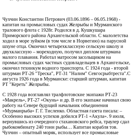
Чухчин Константин Петрович (03.06.1896 – 06.05.1968) -
капитан на промысловых судах Желрыбы и Мурманского
тралового флота с 1928г. Родился в д. Кушкушара
Приморского района Архангельской области. С малолетства
ходил в море зуйком (в том числе в Норвегию) на парусной
шхуне отца. Окончил четырехклассную сельскую школу и
двухклассную – мореходную, получил диплом штурмана
малого плавания. Работал матросом засольщиком на
промысловых судах частных судовладельцев в Архангельске,
окончил техникум водного транспорта. С 1924 года - второй
штурман РТ-26 "Треска", РТ-31 "Налим" Севгосрыбтреста".С
августа 1926 года в Мурманске: старший штурман, капитан
РТ "Кереть" Желрыбы.
С 1928 года возглавлял тралфлотовские экипажи РТ-23
«Макрель», РТ-27 «Окунь» и др. В его экипаже начинал свою
работу на Севере будущий начальник объединения
«Мурманрыба» Г. Г. Тисленко. Областная газета писала: –
Особенно высоких успехов добился РТ-1 «Акула». 9 июля,
вернувшись из очередного стахановского рейса, траулер сдал
рыбокомбинату 240 тонн рыбы… Капитан корабля тов.
Чухчин – опытный моряк, использует все промысловые