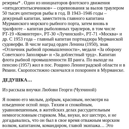
резервы* . Один из инициаторов флотского движения
«пятидесятитысячников» – соревнования за вылов траулером
50 тысяч центнеров рыбы в год. В 1943–1946 годы –
дежурный капитан, заместитель главного капитана
Мурманского морского рыбного порта, затем вновь в
тралфлоте – капитан рыболовных траулеров, в том числе
РТ-19 «Коминтерн», РТ-30 «Лучинский», РТ-71 «Москва» и
др. С 1953 года – главный капитан портнадзора Мурманской
судоверфи. В числе наград орден Ленина (1950), знак
«Отличник рыбной промышленности», медали «За оборону
Советского Заполярья» и «За доблестный труд». Капитан
флота рыбной промышленности III ранга. По выходе на
пенсию (1957) жил в пос. Рощино Ленинградской области и в
Рязани. Скоропостижно скончался и похоронен в Мурманске.
ДЕДУШКА…
Из рассказа внучки Любови Георги (Чухчиной)
Я помню его милым, добрым, красивым, несмотря на
изъеденное оспой лицо. Тихим и спокойным,
уравновешенным, в житейских делах рассудительным
немногословным стариком. Мы, внуки, все шестеро, и не
догадывались, что он был в свое время отважным морским
волком, капитаном, командиром, главой экипажа… Это