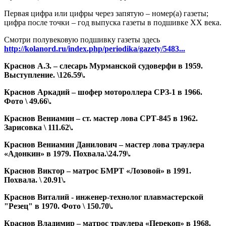
Первая цифра или цифры через запятую – номер(а) газеты;
цифра после точки – год выпуска газеты в подшивке ХХ века.
Смотри полувековую подшивку газеты здесь
http://kolanord.ru/index.php/periodika/gazety/5483...
Краснов А.З. – слесарь Мурманской судоверфи в 1959.
Выступление. \126.59\.
Краснов Аркадий – шофер мотороллера СРЗ-1 в 1966.
Фото \ 49.66\.
Краснов Вениамин – ст. мастер лова СРТ-845 в 1962.
Зарисовка \ 111.62\.
Краснов Вениамин Данилович – мастер лова траулера
«Адонкин» в 1979. Похвала.\24.79\.
Краснов Виктор – матрос БМРТ «Лозовой» в 1991.
Похвала. \ 20.91\.
Краснов Виталий - инженер-технолог плавмастерской
"Резец" в 1970. Фото \ 150.70\.
Краснов Владимир – матрос траулера «Перекоп» в 1968.