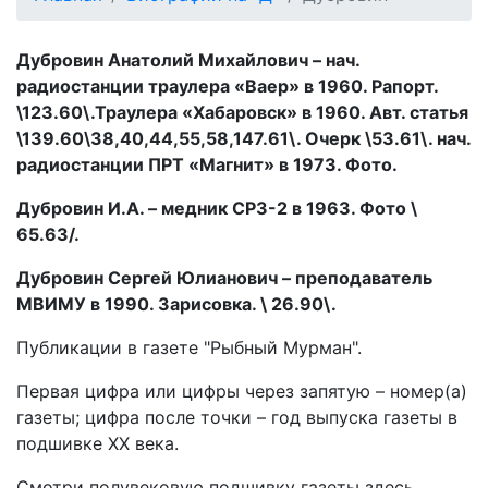
Дубровин Анатолий Михайлович – нач.
радиостанции траулера «Ваер» в 1960. Рапорт.
\123.60\.Траулера «Хабаровск» в 1960. Авт. статья
\139.60\38,40,44,55,58,147.61\. Очерк \53.61\. нач.
радиостанции ПРТ «Магнит» в 1973. Фото.
Дубровин И.А. – медник СРЗ-2 в 1963. Фото \
65.63/.
Дубровин Сергей Юлианович – преподаватель
МВИМУ в 1990. Зарисовка. \ 26.90\.
Публикации в газете "Рыбный Мурман".
Первая цифра или цифры через запятую – номер(а)
газеты; цифра после точки – год выпуска газеты в
подшивке ХХ века.
Смотри полувековую подшивку газеты здесь