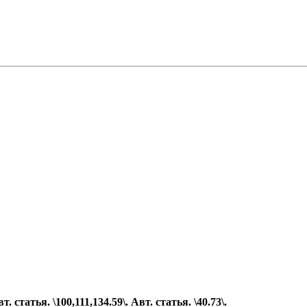
 статья. \100,111,
134.59\.
Авт. статья. \40.73\.