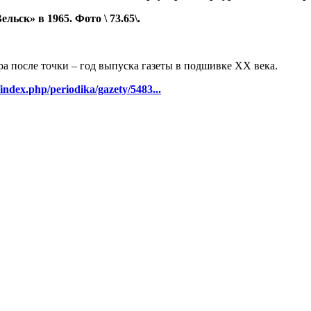
ьск» в 1965. Фото \ 73.65\.
ра после точки – год выпуска газеты в подшивке ХХ века.
/index.php/periodika/gazety/5483...