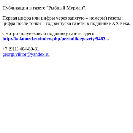
Публикации в газете "Рыбный Мурман".
Первая цифра или цифры через запятую – номер(а) газеты;
цифра после точки – год выпуска газеты в подшивке ХХ века.
Смотри полувековую подшивку газеты здесь
http://kolanord.ru/index.php/periodika/gazety/5483...
+7 (911) 404-80-81
georgi.viktor@yandex.ru