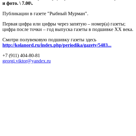
и фото. \ 7.00\.
Публикации в газете "Рыбный Мурман".
Первая цифра или цифры через запятую – номер(а) газеты;
цифра после точки – год выпуска газеты в подшивке ХХ века.
Смотри полувековую подшивку газеты здесь
http://kolanord.ru/index.php/periodika/gazety/5483...
+7 (911) 404-80-81
georgi.viktor@yandex.ru