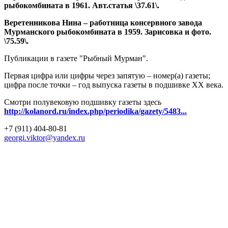
рыбокомбината в 1961. Авт.статья \37.61\.
Веретенникова Нина – работница консервного завода
Мурманского рыбокомбината в 1959. Зарисовка и фото.
\75.59\.
Публикации в газете "Рыбный Мурман".
Первая цифра или цифры через запятую – номер(а) газеты;
цифра после точки – год выпуска газеты в подшивке ХХ века.
Смотри полувековую подшивку газеты здесь
http://kolanord.ru/index.php/periodika/gazety/5483...
+7 (911) 404-80-81
georgi.viktor@yandex.ru