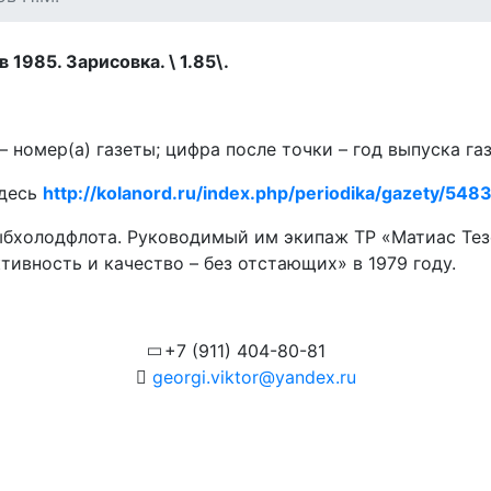
 1985. Зарисовка. \ 1.85\.
 номер(а) газеты; цифра после точки – год выпуска га
здесь
http://kolanord.ru/index.php/periodika/gazety/5483.
рыбхолодфлота. Руководимый им экипаж ТР «Матиас Те
ивность и качество – без отстающих» в 1979 году.
+7 (911) 404-80-81
georgi.viktor@yandex.ru