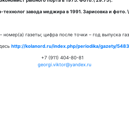
кономист рыбного порта в 1975. Фото.\ 29.75\.
технолог завода меджира в 1991. Зарисовка и фото. \
 номер(а) газеты; цифра после точки – год выпуска га
здесь
http://kolanord.ru/index.php/periodika/gazety/5483.
+7 (911) 404-80-81
georgi.viktor@yandex.ru