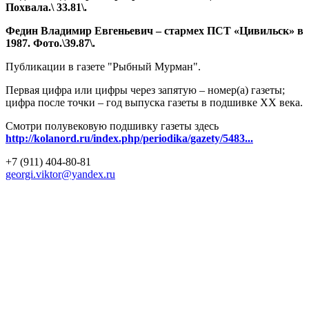
Похвала.\ 33.81\.
Федин Владимир Евгеньевич – стармех ПСТ «Цивильск» в
1987. Фото.\39.87\.
Публикации в газете "Рыбный Мурман".
Первая цифра или цифры через запятую – номер(а) газеты;
цифра после точки – год выпуска газеты в подшивке ХХ века.
Смотри полувековую подшивку газеты здесь
http://kolanord.ru/index.php/periodika/gazety/5483...
+7 (911) 404-80-81
georgi.viktor@yandex.ru