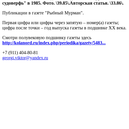
судоверфь" в 1985. Фото. \39.85\.Авторская статья. \33.86\.
Публикации в газете "Рыбный Мурман".
Первая цифра или цифры через запятую – номер(а) газеты;
цифра после точки – год выпуска газеты в подшивке ХХ века.
Смотри полувековую подшивку газеты здесь
http://kolanord.ru/index.php/periodika/gazety/5483...
+7 (911) 404-80-81
georgi.viktor@yandex.ru