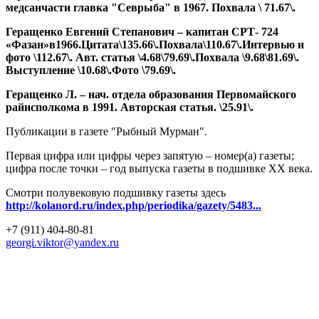
медсанчасти главка "Севрыба" в 1967. Похвала \ 71.67\.
Геращенко Евгений Степанович – капитан СРТ- 724
«Фазан»в1966.Цитата\135.66\.
Похвала\110.67\.Интервью и
фото \112.67\.
Авт. статья \4.68\79.69\.Похвала \9.68\81.69\.
Выступление \10.68\.Фото \79.69\.
Геращенко Л. – нач. отдела образования Первомайского
райисполкома в 1991. Авторская статья. \25.91\.
Публикации в газете "Рыбный Мурман".
Первая цифра или цифры через запятую – номер(а) газеты;
цифра после точки – год выпуска газеты в подшивке ХХ века.
Смотри полувековую подшивку газеты здесь
http://kolanord.ru/index.php/periodika/gazety/5483...
+7 (911) 404-80-81
georgi.viktor@yandex.ru