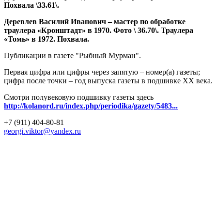
Похвала \33.61\.
Деревлев Василий Иванович – мастер по обработке
траулера «Кронштадт» в 1970. Фото \ 36.70\. Траулера
«Томь» в 1972. Похвала.
Публикации в газете "Рыбный Мурман".
Первая цифра или цифры через запятую – номер(а) газеты;
цифра после точки – год выпуска газеты в подшивке ХХ века.
Смотри полувековую подшивку газеты здесь
http://kolanord.ru/index.php/periodika/gazety/5483...
+7 (911) 404-80-81
georgi.viktor@yandex.ru