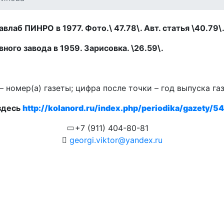
лаб ПИНРО в 1977. Фото.\ 47.78\. Авт. статья \40.79\
ного завода в 1959. Зарисовка. \26.59\.
 номер(а) газеты; цифра после точки – год выпуска га
здесь
http://kolanord.ru/index.php/periodika/gazety/54
+7 (911) 404-80-81
georgi.viktor@yandex.ru