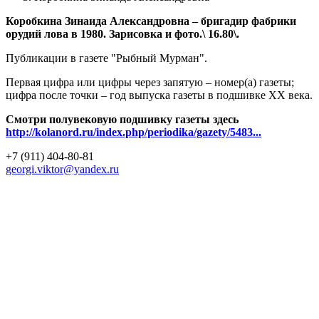
Коробкина Зинаида Александровна – бригадир фабрики
орудий лова в 1980. Зарисовка и фото.\ 16.80\.
Публикации в газете "Рыбный Мурман".
Первая цифра или цифры через запятую – номер(а) газеты;
цифра после точки – год выпуска газеты в подшивке ХХ века.
Смотри полувековую подшивку газеты здесь
http://kolanord.ru/index.php/periodika/gazety/5483...
+7 (911) 404-80-81
georgi.viktor@yandex.ru