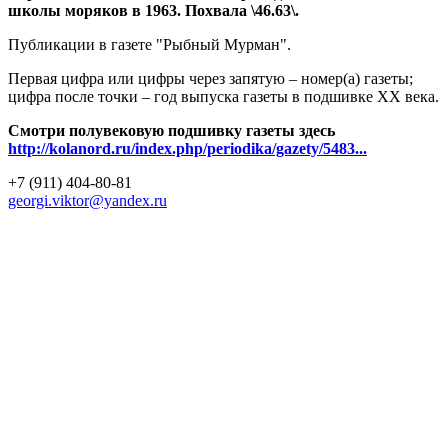
школы моряков в 1963. Похвала \46.63\.
Публикации в газете "Рыбный Мурман".
Первая цифра или цифры через запятую – номер(а) газеты;
цифра после точки – год выпуска газеты в подшивке ХХ века.
Смотри полувековую подшивку газеты здесь
http://kolanord.ru/index.php/periodika/gazety/5483...
+7 (911) 404-80-81
georgi.viktor@yandex.ru