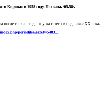
 Кирова» в 1958 году. Похвала. \05.58\.
ра после точки – год выпуска газеты в подшивке ХХ века.
/index.php/periodika/gazety/5483...