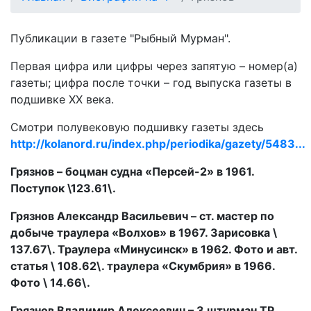
Публикации в газете "Рыбный Мурман".
Первая цифра или цифры через запятую – номер(а)
газеты; цифра после точки – год выпуска газеты в
подшивке ХХ века.
Смотри полувековую подшивку газеты здесь
http://kolanord.ru/index.php/periodika/gazety/5483...
Грязнов – боцман судна «Персей-2» в 1961.
Поступок \123.61\.
Грязнов Александр Васильевич – ст. мастер по
добыче траулера «Волхов» в 1967. Зарисовка \
137.67\. Траулера «Минусинск» в 1962. Фото и авт.
статья \ 108.62\. траулера «Скумбрия» в 1966.
Фото \ 14.66\.
Грязнов Владимир Алексеевич – 3 штурман ТР