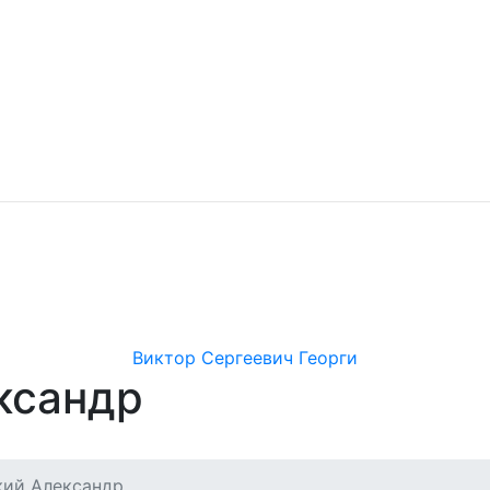
Виктор Сергеевич Георги
ксандр
кий Александр