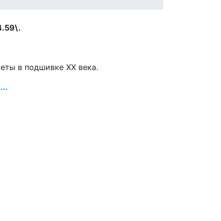
.59\.
зеты в подшивке ХХ века.
..