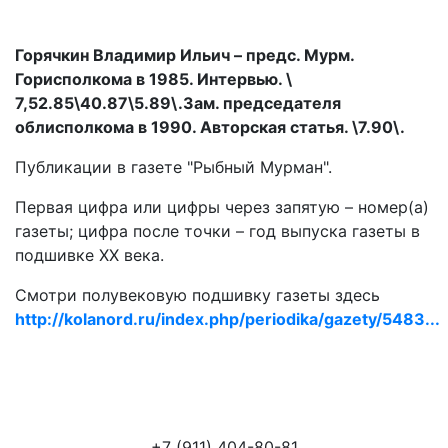
Горячкин Владимир Ильич – предс. Мурм.
Горисполкома в 1985. Интервью. \
7,52.85\40.87\5.89\.Зам. председателя
облисполкома в 1990. Авторская статья. \7.90\.
Публикации в газете "Рыбный Мурман".
Первая цифра или цифры через запятую – номер(а)
газеты; цифра после точки – год выпуска газеты в
подшивке ХХ века.
Смотри полувековую подшивку газеты здесь
http://kolanord.ru/index.php/periodika/gazety/5483...
+7 (911) 404-80-81