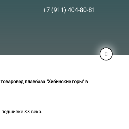
+7 (911) 404-80-81
 товаровед плавбаза "Хибинские горы" в
в подшивке ХХ века.