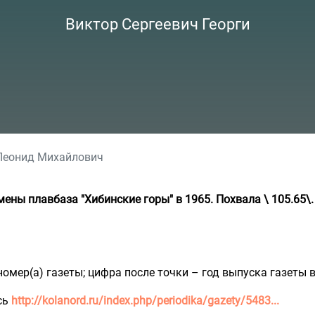
Виктор Сергеевич Георги
Леонид Михайлович
ны плавбаза "Хибинские горы" в 1965. Похвала \ 105.65\.
омер(а) газеты; цифра после точки – год выпуска газеты 
сь
http://kolanord.ru/index.php/periodika/gazety/5483...