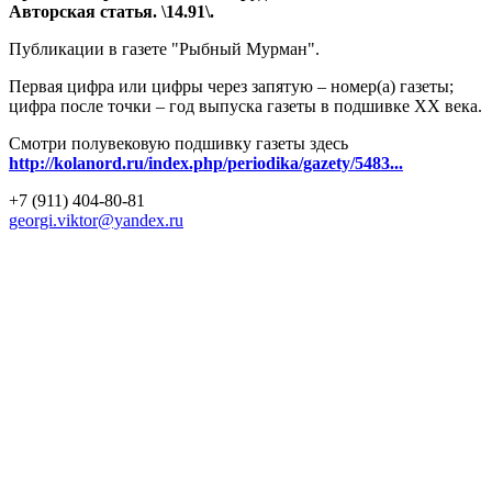
Авторская статья. \14.91\.
Публикации в газете "Рыбный Мурман".
Первая цифра или цифры через запятую – номер(а) газеты;
цифра после точки – год выпуска газеты в подшивке ХХ века.
Смотри полувековую подшивку газеты здесь
http://kolanord.ru/index.php/periodika/gazety/5483...
+7 (911) 404-80-81
georgi.viktor@yandex.ru