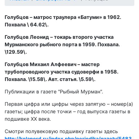
Голубцов – матрос траулера «Батуми» в 1962.
Похвала \ 64.62\.
Голубцов Леонид – токарь второго участка
Мурманского рыбного порта в 1959. Похвала.
\129.59\.
Голубцов Михаил Алфеевич – мастер
трубопроводного участка судоверфи в 1958.
Похвала. \15.58\. Авт. статья. \5.59\.
Публикации в газете "Рыбный Мурман".
Первая цифра или цифры через запятую – номер(а)
газеты; цифра после точки – год выпуска газеты в
подшивке ХХ века.
Смотри полувековую подшивку газеты здесь
http://kolanord.ru/index.php/periodika/gazety/5483...