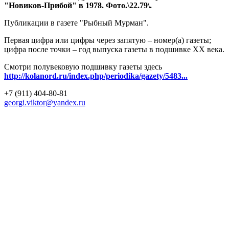
"Новиков-Прибой" в 1978. Фото.\22.79\.
Публикации в газете "Рыбный Мурман".
Первая цифра или цифры через запятую – номер(а) газеты;
цифра после точки – год выпуска газеты в подшивке ХХ века.
Смотри полувековую подшивку газеты здесь
http://kolanord.ru/index.php/periodika/gazety/5483...
+7 (911) 404-80-81
georgi.viktor@yandex.ru