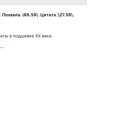
Похвала. \66.59\. Цитата. \27.59\.
зеты в подшивке ХХ века.
..