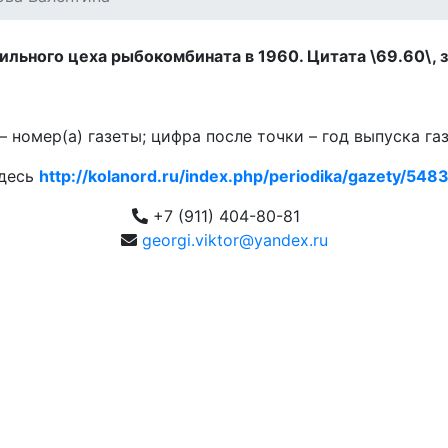
льного цеха рыбокомбината в 1960. Цитата \69.60\, з
 номер(а) газеты; цифра после точки – год выпуска га
здесь
http://kolanord.ru/index.php/periodika/gazety/5483.
+7 (911) 404-80-81
georgi.viktor@yandex.ru