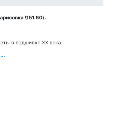
арисовка \151.60\.
зеты в подшивке ХХ века.
..