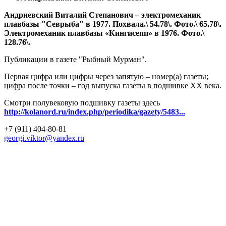
Андриевский Виталий Степанович – электромеханик
плавбазы "Севрыба" в 1977. Похвала.\ 54.78\. Фото.\ 65.78\.
Электромеханик плавбазы «Кингисепп» в 1976. Фото.\
128.76\.
Публикации в газете "Рыбный Мурман".
Первая цифра или цифры через запятую – номер(а) газеты;
цифра после точки – год выпуска газеты в подшивке ХХ века.
Смотри полувековую подшивку газеты здесь
http://kolanord.ru/index.php/periodika/gazety/5483...
+7 (911) 404-80-81
georgi.viktor@yandex.ru