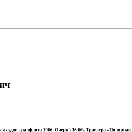
вич
удов тралфлота 1966. Очерк \ 36.66\. Траулера «Полярная п