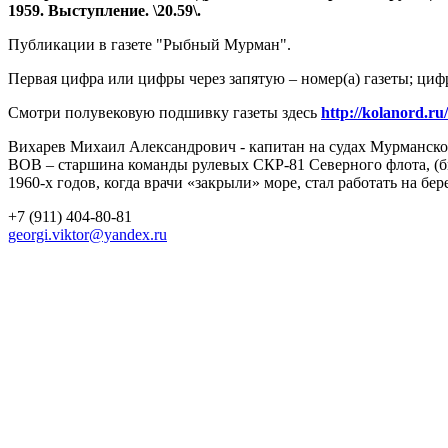
1959. Выступление. \20.59\.
Публикации в газете "Рыбный Мурман".
Первая цифра или цифры через запятую – номер(а) газеты; циф
Смотри полувековую подшивку газеты здесь
http://kolanord.ru
Вихарев Михаил Александрович - капитан на судах Мурманског
ВОВ – старшина команды рулевых СКР-81 Северного флота, (бы
1960-х годов, когда врачи «закрыли» море, стал работать на б
+7 (911) 404-80-81
georgi.viktor@yandex.ru