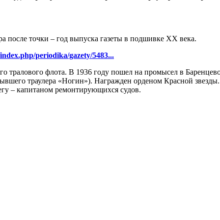
ра после точки – год выпуска газеты в подшивке ХХ века.
/index.php/periodika/gazety/5483...
о тралового флота. В 1936 году пошел на промысел в Баренцев
вшего траулера «Ногин»). Награжден орденом Красной звезды. В
ерегу – капитаном ремонтирующихся судов.