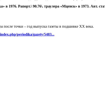
 1976. Рапорт.\ 90.76\. траулера «Мценск» в 1973. Авт. стат
ра после точки – год выпуска газеты в подшивке ХХ века.
/index.php/periodika/gazety/5483...