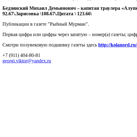
Бедзинский Михаил Демьянович – капитан траулера «Алупка» в
92.67\.Зарисовка \108.67\.Цитата \ 123.66\
Публикации в газете "Рыбный Мурман".
Первая цифра или цифры через запятую – номер(а) газеты; циф
Смотри полувековую подшивку газеты здесь
http://kolanord.ru
+7 (911) 404-80-81
georgi.viktor@yandex.ru