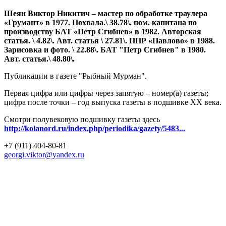
Шеян Виктор Никитич – мастер по обработке траулера
«Грумант» в 1977. Похвала.\ 38.78\. пом. капитана по
производству БАТ «Петр Сгибнев» в 1982. Авторская
статья. \ 4.82\. Авт. статья \ 27.81\. ППР «Павлово» в 1988.
Зарисовка и фото. \ 22.88\. БАТ "Петр Сгибнев" в 1980.
Авт. статья.\ 48.80\.
Публикации в газете "Рыбный Мурман".
Первая цифра или цифры через запятую – номер(а) газеты;
цифра после точки – год выпуска газеты в подшивке ХХ века.
Смотри полувековую подшивку газеты здесь
http://kolanord.ru/index.php/periodika/gazety/5483...
+7 (911) 404-80-81
georgi.viktor@yandex.ru