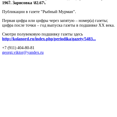
1967. Зарисовка \82.67\.
Публикации в газете "Рыбный Мурман".
Первая цифра или цифры через запятую – номер(а) газеты;
цифра после точки – год выпуска газеты в подшивке ХХ века.
Смотри полувековую подшивку газеты здесь
http://kolanord.ru/index.php/periodika/gazety/5483...
+7 (911) 404-80-81
georgi.viktor@yandex.ru