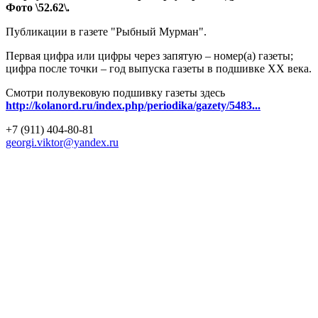
Фото \52.62\.
Публикации в газете "Рыбный Мурман".
Первая цифра или цифры через запятую – номер(а) газеты;
цифра после точки – год выпуска газеты в подшивке ХХ века.
Смотри полувековую подшивку газеты здесь
http://kolanord.ru/index.php/periodika/gazety/5483...
+7 (911) 404-80-81
georgi.viktor@yandex.ru