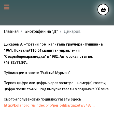
Главная
Биографии на "Д"
Дикарев
Дикарев В. –третий пом. капитана траулера «Пушкин» в
1961. Похвала\116.61\.капитан управления
"Севрыбпромразведка" в 1982. Авторская статья.
\45.82\11.89\.
Публикации в газете "Рыбный Мурман".
Первая цифра или цифры через запятую – номер(а) газеты;
цифра после точки – год выпуска газеты в подшивке ХХ века.
Смотри полувековую подшивку газеты здесь
http://kolanord.ru/index.php/periodika/gazety/5483...