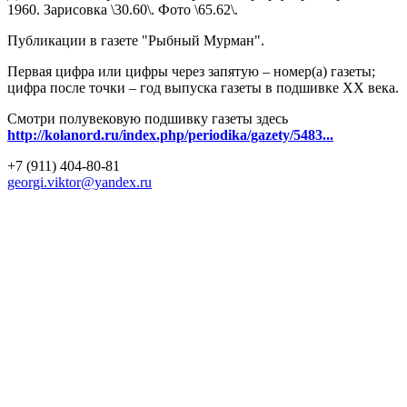
1960. Зарисовка \30.60\. Фото \65.62\.
Публикации в газете "Рыбный Мурман".
Первая цифра или цифры через запятую – номер(а) газеты;
цифра после точки – год выпуска газеты в подшивке ХХ века.
Смотри полувековую подшивку газеты здесь
http://kolanord.ru/index.php/periodika/gazety/5483...
+7 (911) 404-80-81
georgi.viktor@yandex.ru