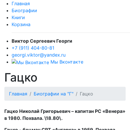
Главная
Биографии
Книги
Корзина
Виктор Сергеевич Георги
+7 (911) 404-80-81
georgi.viktor@yandex.ru
Мы Вконтакте
Гацко
Главная
Биографии на "Г"
Гацко
Гацко Николай Григорьевич – капитан РС «Венера»
в 1980. Похвала. \18.80\.
Гацко - боцман СРТ «Ангарка» в 1959. Похвала.