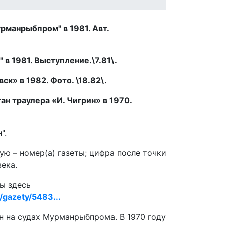
рманрыбпром" в 1981. Авт.
 в 1981. Выступление.\7.81\.
ск» в 1982. Фото. \18.82\.
ан траулера «И. Чигрин» в 1970.
".
ую – номер(а) газеты; цифра после точки
века.
ы здесь
a/gazety/5483...
н на судах Мурманрыбпрома. В 1970 году