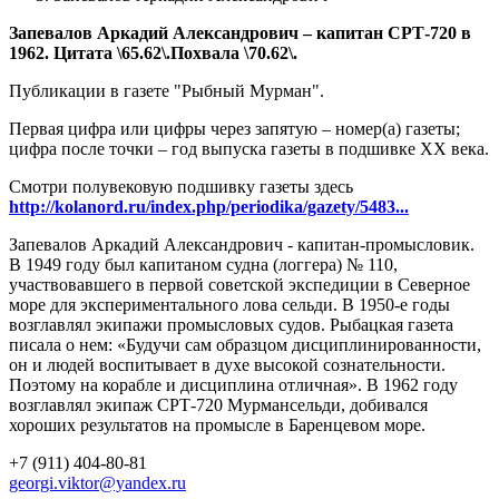
Запевалов Аркадий Александрович – капитан СРТ-720 в
1962. Цитата \65.62\.Похвала \70.62\.
Публикации в газете "Рыбный Мурман".
Первая цифра или цифры через запятую – номер(а) газеты;
цифра после точки – год выпуска газеты в подшивке ХХ века.
Смотри полувековую подшивку газеты здесь
http://kolanord.ru/index.php/periodika/gazety/5483...
Запевалов Аркадий Александрович - капитан-промысловик.
В 1949 году был капитаном судна (логгера) № 110,
участвовавшего в первой советской экспедиции в Северное
море для экспериментального лова сельди. В 1950-е годы
возглавлял экипажи промысловых судов. Рыбацкая газета
писала о нем: «Будучи сам образцом дисциплинированности,
он и людей воспитывает в духе высокой сознательности.
Поэтому на корабле и дисциплина отличная». В 1962 году
возглавлял экипаж СРТ-720 Мурмансельди, добивался
хороших результатов на промысле в Баренцевом море.
+7 (911) 404-80-81
georgi.viktor@yandex.ru